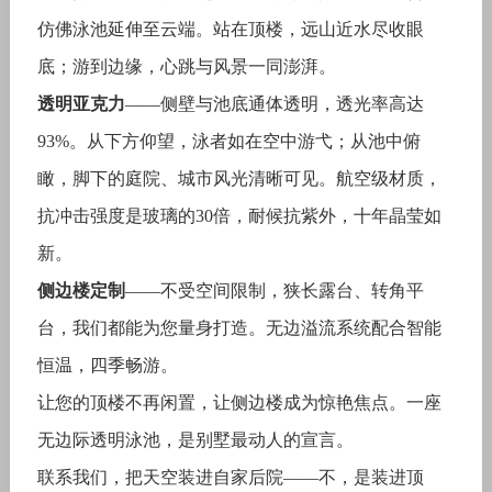
仿佛泳池延伸至云端。站在顶楼，远山近水尽收眼
底；游到边缘，心跳与风景一同澎湃。
透明亚克力
——侧壁与池底通体透明，透光率高达
93%。从下方仰望，泳者如在空中游弋；从池中俯
瞰，脚下的庭院、城市风光清晰可见。航空级材质，
抗冲击强度是玻璃的30倍，耐候抗紫外，十年晶莹如
新。
侧边楼定制
——不受空间限制，狭长露台、转角平
台，我们都能为您量身打造。无边溢流系统配合智能
恒温，四季畅游。
让您的顶楼不再闲置，让侧边楼成为惊艳焦点。一座
无边际透明泳池，是别墅最动人的宣言。
联系我们，把天空装进自家后院——不，是装进顶